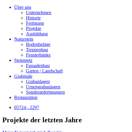
Über uns
Unternehmen
Historie
Fertigung
Projekte
Ausbildung
Naturstein
Bodenbeläge
Treppenbau
Fensterbänke
Steinmetz
Fassadenbau
Garten / Landschaft
Grabmale
Grabanlagen
Urnengrabanlagen
Sonderanfertigungen
Restauration
05724 - 2297
Projekte der letzten Jahre