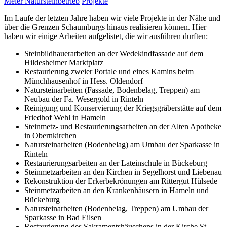
Meier Natursteinbetrieb
Projekte
Im Laufe der letzten Jahre haben wir viele Projekte in der Nähe und
über die Grenzen Schaumburgs hinaus realisieren können. Hier
haben wir einige Arbeiten aufgelistet, die wir ausführen durften:
Steinbildhauerarbeiten an der Wedekindfassade auf dem
Hildesheimer Marktplatz
Restaurierung zweier Portale und eines Kamins beim
Münchhausenhof in Hess. Oldendorf
Natursteinarbeiten (Fassade, Bodenbelag, Treppen) am
Neubau der Fa. Wesergold in Rinteln
Reinigung und Konservierung der Kriegsgräberstätte auf dem
Friedhof Wehl in Hameln
Steinmetz- und Restaurierungsarbeiten an der Alten Apotheke
in Obernkirchen
Natursteinarbeiten (Bodenbelag) am Umbau der Sparkasse in
Rinteln
Restaurierungsarbeiten an der Lateinschule in Bückeburg
Steinmetzarbeiten an den Kirchen in Segelhorst und Liebenau
Rekonstruktion der Erkerbekrönungen am Rittergut Hülsede
Steinmetzarbeiten an den Krankenhäusern in Hameln und
Bückeburg
Natursteinarbeiten (Bodenbelag, Treppen) am Umbau der
Sparkasse in Bad Eilsen
Restaurierung des Sakramentshäuschens in der Kirche St.