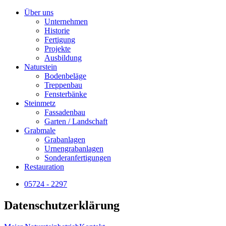
Über uns
Unternehmen
Historie
Fertigung
Projekte
Ausbildung
Naturstein
Bodenbeläge
Treppenbau
Fensterbänke
Steinmetz
Fassadenbau
Garten / Landschaft
Grabmale
Grabanlagen
Urnengrabanlagen
Sonderanfertigungen
Restauration
05724 - 2297
Datenschutzerklärung