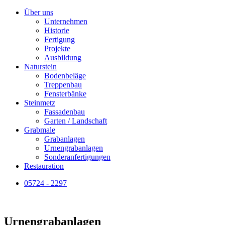
Über uns
Unternehmen
Historie
Fertigung
Projekte
Ausbildung
Naturstein
Bodenbeläge
Treppenbau
Fensterbänke
Steinmetz
Fassadenbau
Garten / Landschaft
Grabmale
Grabanlagen
Urnengrabanlagen
Sonderanfertigungen
Restauration
05724 - 2297
Urnengrabanlagen