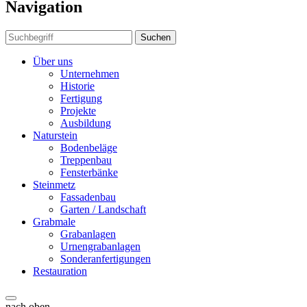
Navigation
Suchen
Über uns
Unternehmen
Historie
Fertigung
Projekte
Ausbildung
Naturstein
Bodenbeläge
Treppenbau
Fensterbänke
Steinmetz
Fassadenbau
Garten / Landschaft
Grabmale
Grabanlagen
Urnengrabanlagen
Sonderanfertigungen
Restauration
nach oben