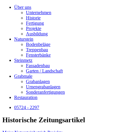
Über uns
Unternehmen
Historie
Fertigung
Projekte
Ausbildung
Naturstein
Bodenbeläge
Treppenbau
Fensterbänke
Steinmetz
Fassadenbau
Garten / Landschaft
Grabmale
Grabanlagen
Urnengrabanlagen
Sonderanfertigungen
Restauration
05724 - 2297
Historische Zeitungsartikel