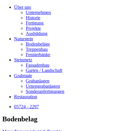
Über uns
Unternehmen
Historie
Fertigung
Projekte
Ausbildung
Naturstein
Bodenbeläge
Treppenbau
Fensterbänke
Steinmetz
Fassadenbau
Garten / Landschaft
Grabmale
Grabanlagen
Urnengrabanlagen
Sonderanfertigungen
Restauration
05724 - 2297
Bodenbelag