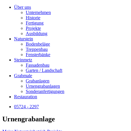
Über uns
Unternehmen
Historie
Fertigung
Projekte
Ausbildung
Naturstein
Bodenbeläge
Treppenbau
Fensterbänke
Steinmetz
Fassadenbau
Garten / Landschaft
Grabmale
Grabanlagen
Urnengrabanlagen
Sonderanfertigungen
Restauration
05724 - 2297
Urnengrabanlage